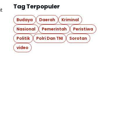
Tag Terpopuler
ut
Budaya
Daerah
Kriminal
Nasional
Pemerintah
Peristiwa
Politik
Polri Dan TNI
Sorotan
video