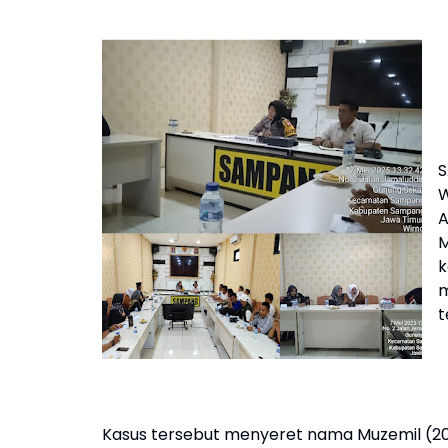
S
W
A
M
k
m
t
Kasus tersebut menyeret nama Muzemil (2