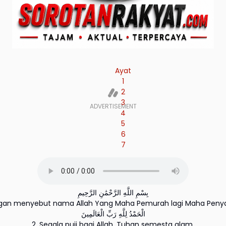
Ayat
1
2
3
4
5
6
7
بِسْمِ اللَّهِ الرَّحْمَٰنِ الرَّحِيمِ
ngan menyebut nama Allah Yang Maha Pemurah lagi Maha Peny
الْحَمْدُ لِلَّهِ رَبِّ الْعَالَمِينَ
2. Segala puji bagi Allah, Tuhan semesta alam.