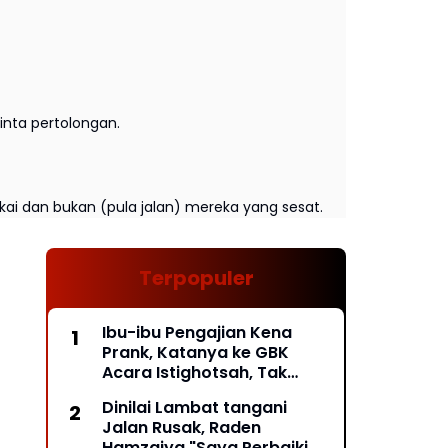
nta pertolongan.
kai dan bukan (pula jalan) mereka yang sesat.
Terpopuler
Ibu-ibu Pengajian Kena
Prank, Katanya ke GBK
Acara Istighotsah, Tak
Taunya Acara Relawan
Dinilai Lambat tangani
Jokowi, Mau Pulang Pintu
Jalan Rusak, Raden
Exit Ditutup*
Hamzaiya "Saya Perbaiki