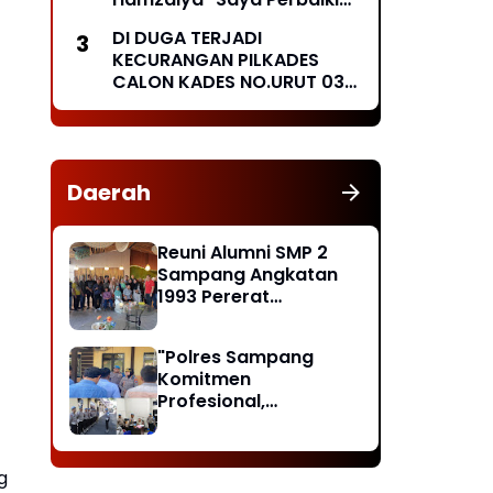
Besok Secara Swadaya
DI DUGA TERJADI
Masyarakat "
KECURANGAN PILKADES
CALON KADES NO.URUT 03
MENGGUGAT
Daerah
Reuni Alumni SMP 2
Sampang Angkatan
1993 Pererat
Silaturahmi, Doakan
Rekan yang Telah
"Polres Sampang
Wafat dan Santuni
Komitmen
Anak Yatim
Profesional,
Masyarakat Diminta
Lapor Jika Temukan
Pelanggaran"
g