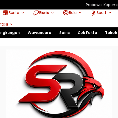
Prabowo: Kepemimpinan Tak B
Berita
Bisnis
Bola
Sport
tasi
ingkungan
Wawancara
Sains
Cek Fakta
Tokoh