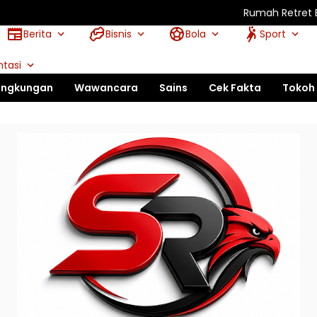
Rumah Retret Biara Kana Sal
Berita
Bisnis
Bola
Sport
tasi
ingkungan
Wawancara
Sains
Cek Fakta
Tokoh