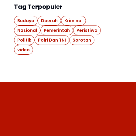
Tag Terpopuler
Budaya
Daerah
Kriminal
Nasional
Pemerintah
Peristiwa
Politik
Polri Dan TNI
Sorotan
video