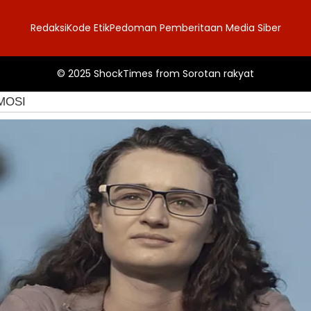
Redaksi
Kode Etik
Pedoman Pemberitaan Media Siber
© 2025
ShockTimes
from
Sorotan rakyat