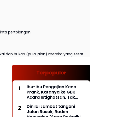
nta pertolongan.
kai dan bukan (pula jalan) mereka yang sesat.
Terpopuler
Ibu-ibu Pengajian Kena
Prank, Katanya ke GBK
Acara Istighotsah, Tak
Taunya Acara Relawan
Dinilai Lambat tangani
Jokowi, Mau Pulang Pintu
Jalan Rusak, Raden
Exit Ditutup*
Hamzaiya "Saya Perbaiki