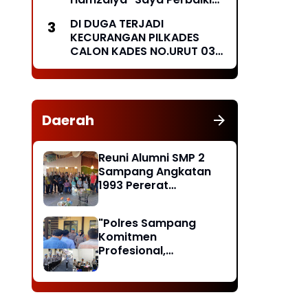
Besok Secara Swadaya
DI DUGA TERJADI
Masyarakat "
KECURANGAN PILKADES
CALON KADES NO.URUT 03
MENGGUGAT
Daerah
Reuni Alumni SMP 2
Sampang Angkatan
1993 Pererat
Silaturahmi, Doakan
Rekan yang Telah
"Polres Sampang
Wafat dan Santuni
Komitmen
Anak Yatim
Profesional,
Masyarakat Diminta
Lapor Jika Temukan
Pelanggaran"