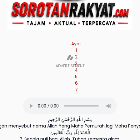
Ayat
1
2
3
4
5
6
7
بِسْمِ اللَّهِ الرَّحْمَٰنِ الرَّحِيمِ
ngan menyebut nama Allah Yang Maha Pemurah lagi Maha Peny
الْحَمْدُ لِلَّهِ رَبِّ الْعَالَمِينَ
2. Segala puji bagi Allah, Tuhan semesta alam.