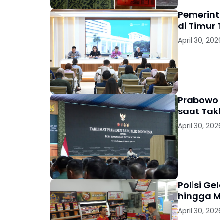
Pemerinta
di Timur
April 30, 202
Prabowo 
saat Tak
April 30, 202
Polisi Ge
hingga M
April 30, 202