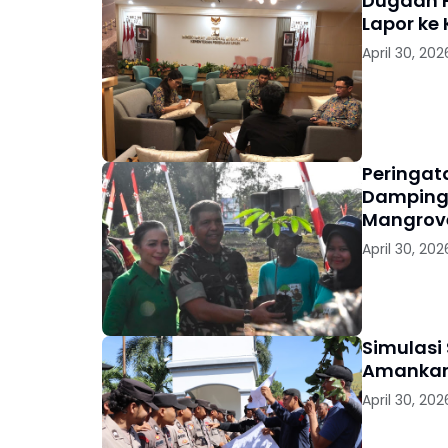
Dugaan F
Lapor ke
April 30, 202
Peringat
Damping
Mangrove
April 30, 202
Simulasi 
Amankan
April 30, 202