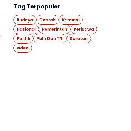
Tag Terpopuler
Budaya
Daerah
Kriminal
Nasional
Pemerintah
Peristiwa
i
Politik
Polri Dan TNI
Sorotan
video