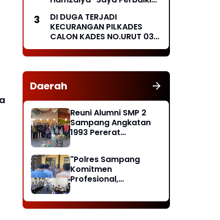
Besok Secara Swadaya
DI DUGA TERJADI
Masyarakat "
KECURANGAN PILKADES
CALON KADES NO.URUT 03
MENGGUGAT
Daerah
ra
Reuni Alumni SMP 2
Sampang Angkatan
1993 Pererat
Silaturahmi, Doakan
Rekan yang Telah
"Polres Sampang
Wafat dan Santuni
Komitmen
Anak Yatim
Profesional,
Masyarakat Diminta
Lapor Jika Temukan
Pelanggaran"