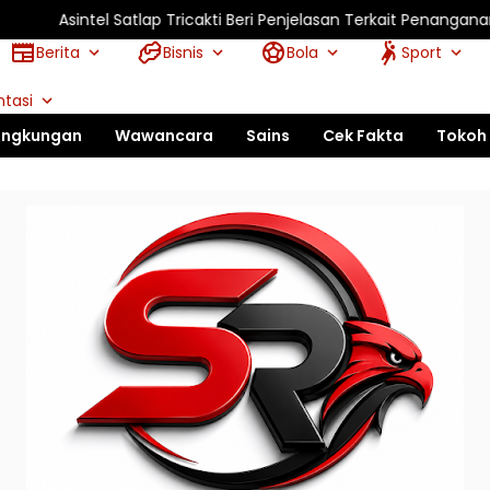
l Satlap Tricakti Beri Penjelasan Terkait Penanganan 53 Ton Pasir
Berita
Bisnis
Bola
Sport
tasi
ingkungan
Wawancara
Sains
Cek Fakta
Tokoh