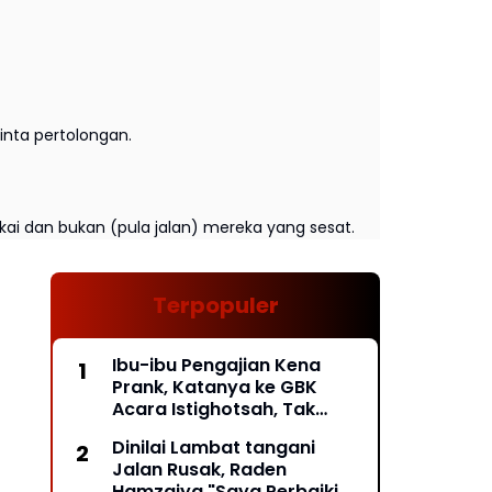
nta pertolongan.
kai dan bukan (pula jalan) mereka yang sesat.
Terpopuler
Ibu-ibu Pengajian Kena
Prank, Katanya ke GBK
Acara Istighotsah, Tak
Taunya Acara Relawan
Dinilai Lambat tangani
Jokowi, Mau Pulang Pintu
Jalan Rusak, Raden
Exit Ditutup*
Hamzaiya "Saya Perbaiki