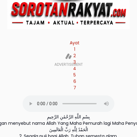
Ayat
1
2
3
4
5
6
7
بِسْمِ اللَّهِ الرَّحْمَٰنِ الرَّحِيمِ
ngan menyebut nama Allah Yang Maha Pemurah lagi Maha Peny
الْحَمْدُ لِلَّهِ رَبِّ الْعَالَمِينَ
2. Segala puji bagi Allah, Tuhan semesta alam.