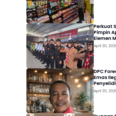
Perkuat 
Pimpin A
Elemen 
April 30, 202
DPC Fore
Emas Ile
Penyelid
April 30, 202