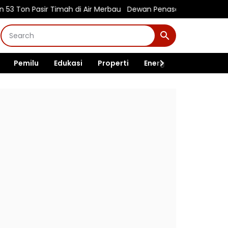
 Timah di Air Merbau
Dewan Penasehat Sambar.id: Isu Surpres 
Pemilu
Edukasi
Properti
Energi
Pemerintah