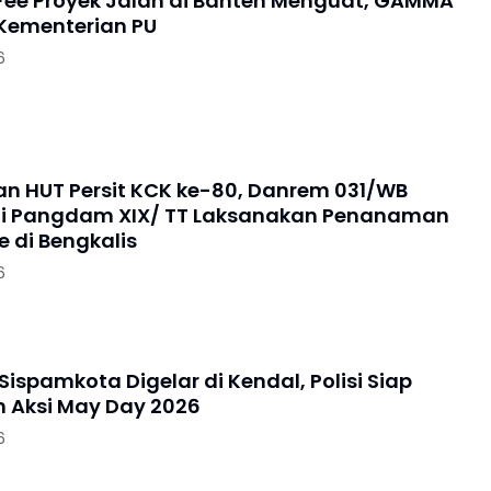
ee Proyek Jalan di Banten Menguat, GAMMA
 Kementerian PU
6
an HUT Persit KCK ke-80, Danrem 031/WB
i Pangdam XIX/ TT Laksanakan Penanaman
 di Bengkalis
6
Sispamkota Digelar di Kendal, Polisi Siap
 Aksi May Day 2026
6