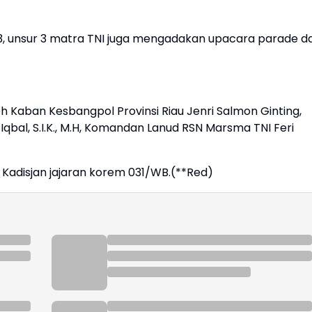
23, unsur 3 matra TNI juga mengadakan upacara parade d
oleh Kaban Kesbangpol Provinsi Riau Jenri Salmon Ginting,
 Iqbal, S.I.K., M.H, Komandan Lanud RSN Marsma TNI Feri
Kadisjan jajaran korem 031/WB.(**Red)