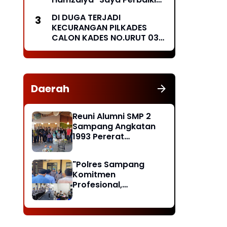
Besok Secara Swadaya
DI DUGA TERJADI
Masyarakat "
KECURANGAN PILKADES
CALON KADES NO.URUT 03
MENGGUGAT
Daerah
Reuni Alumni SMP 2
Sampang Angkatan
1993 Pererat
Silaturahmi, Doakan
Rekan yang Telah
"Polres Sampang
Wafat dan Santuni
Komitmen
Anak Yatim
Profesional,
Masyarakat Diminta
Lapor Jika Temukan
Pelanggaran"