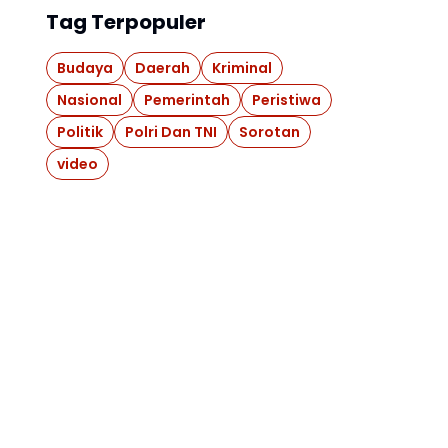
Tag Terpopuler
Budaya
Daerah
Kriminal
Nasional
Pemerintah
Peristiwa
Politik
Polri Dan TNI
Sorotan
video