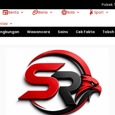
Polsek Torgamba T
Berita
Bisnis
Bola
Sport
tasi
ingkungan
Wawancara
Sains
Cek Fakta
Tokoh