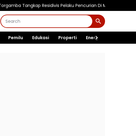
angkap Residivis Pelaku Pencurian Di Madina Mart Sumberjo, Se
Pemilu
Edukasi
Properti
Energi
Pemerintah