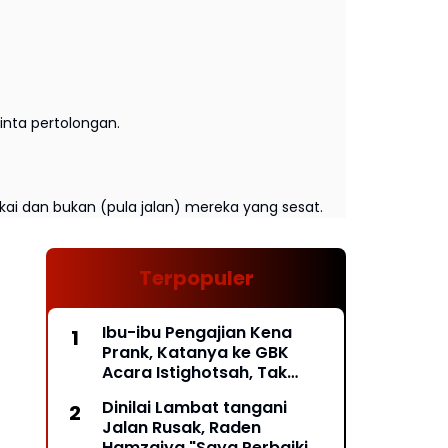
nta pertolongan.
kai dan bukan (pula jalan) mereka yang sesat.
Terpopuler
Ibu-ibu Pengajian Kena
Prank, Katanya ke GBK
Acara Istighotsah, Tak
Taunya Acara Relawan
Dinilai Lambat tangani
Jokowi, Mau Pulang Pintu
Jalan Rusak, Raden
Exit Ditutup*
Hamzaiya "Saya Perbaiki