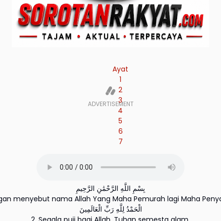
Ayat
1
2
3
4
5
6
7
بِسْمِ اللَّهِ الرَّحْمَٰنِ الرَّحِيمِ
ngan menyebut nama Allah Yang Maha Pemurah lagi Maha Peny
الْحَمْدُ لِلَّهِ رَبِّ الْعَالَمِينَ
2. Segala puji bagi Allah, Tuhan semesta alam.