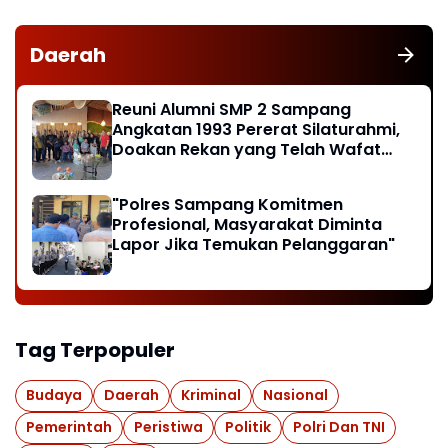
Daerah
Reuni Alumni SMP 2 Sampang
Angkatan 1993 Pererat Silaturahmi,
Doakan Rekan yang Telah Wafat
dan Santuni Anak Yatim
"Polres Sampang Komitmen
Profesional, Masyarakat Diminta
Lapor Jika Temukan Pelanggaran"
Tag Terpopuler
Budaya
Daerah
Kriminal
Nasional
Pemerintah
Peristiwa
Politik
Polri Dan TNI