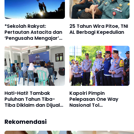
*Sekolah Rakyat:
25 Tahun Wira Pitoe, TNI
Pertautan Astacita dan
AL Berbagi Kepedulian
‘Pengusaha Mengajar’
APINDO*
Hati-Hati! Tambak
Kapolri Pimpin
Puluhan Tahun Tiba-
Pelepasan One Way
Tiba Diklaim dan Dijual
Nasional Tol
Orang Lain
Kalikangkung-
Cikampek
Rekomendasi