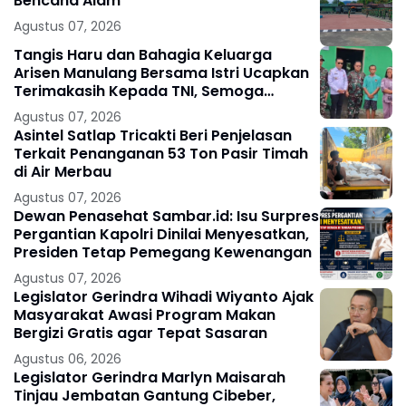
Bencana Alam
Agustus 07, 2026
Tangis Haru dan Bahagia Keluarga
Arisen Manulang Bersama Istri Ucapkan
Terimakasih Kepada TNI, Semoga
Kedepannya TNI Semakin Jaya
Agustus 07, 2026
Asintel Satlap Tricakti Beri Penjelasan
Terkait Penanganan 53 Ton Pasir Timah
di Air Merbau
Agustus 07, 2026
Dewan Penasehat Sambar.id: Isu Surpres
Pergantian Kapolri Dinilai Menyesatkan,
Presiden Tetap Pemegang Kewenangan
Agustus 07, 2026
Legislator Gerindra Wihadi Wiyanto Ajak
Masyarakat Awasi Program Makan
Bergizi Gratis agar Tepat Sasaran
Agustus 06, 2026
Legislator Gerindra Marlyn Maisarah
Tinjau Jembatan Gantung Cibeber,