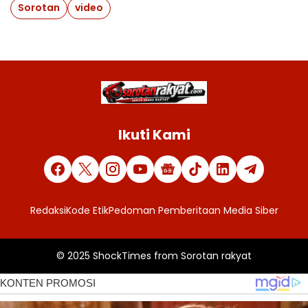
Sorotan
video
Ikuti Kami
Redaksi
Kode Etik
Pedoman Pemberitaan Media Siber
© 2025
ShockTimes
from
Sorotan rakyat