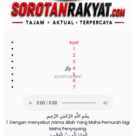
Ayat
1
2
3
4
5
6
7
بِسْمِ اللَّهِ الرَّحْمَٰنِ الرَّحِيمِ
1. Dengan menyebut nama Allah Yang Maha Pemurah lagi
Maha Penyayang.
الْحَمْدُ لِلَّهِ رَبِّ الْعَالَمِينَ