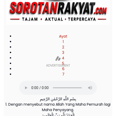
Ayat
1
2
3
4
5
6
7
بِسْمِ اللَّهِ الرَّحْمَٰنِ الرَّحِيمِ
1. Dengan menyebut nama Allah Yang Maha Pemurah lagi
Maha Penyayang.
الْحَمْدُ لِلَّهِ رَبِّ الْعَالَمِينَ