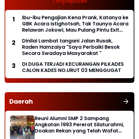
Terpopuler
Ibu-ibu Pengajian Kena Prank, Katanya ke
GBK Acara Istighotsah, Tak Taunya Acara
Relawan Jokowi, Mau Pulang Pintu Exit
Ditutup*
Dinilai Lambat tangani Jalan Rusak,
Raden Hamzaiya "Saya Perbaiki Besok
Secara Swadaya Masyarakat "
DI DUGA TERJADI KECURANGAN PILKADES
CALON KADES NO.URUT 03 MENGGUGAT
Daerah
Reuni Alumni SMP 2 Sampang
Angkatan 1993 Pererat Silaturahmi,
Doakan Rekan yang Telah Wafat
dan Santuni Anak Yatim