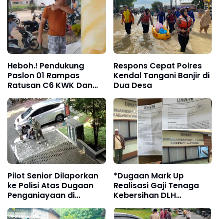
Heboh.! Pendukung
Respons Cepat Polres
Paslon 01 Rampas
Kendal Tangani Banjir di
Ratusan C6 KWK Dan
Dua Desa
Mengancam Petugas
Dengan Sajam*
Pilot Senior Dilaporkan
*Dugaan Mark Up
ke Polisi Atas Dugaan
Realisasi Gaji Tenaga
Penganiayaan di
Kebersihan DLH
Tangerang Selatan
Kabupaten Tangerang
Mencuat*