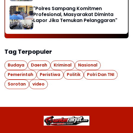
"Polres Sampang Komitmen
Profesional, Masyarakat Diminta
Lapor Jika Temukan Pelanggaran"
Tag Terpopuler
Budaya
Daerah
Kriminal
Nasional
Pemerintah
Peristiwa
Politik
Polri Dan TNI
Sorotan
video