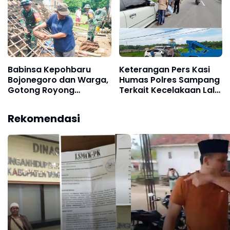
Babinsa Kepohbaru
Keterangan Pers Kasi
Bojonegoro dan Warga,
Humas Polres Sampang
Gotong Royong
Terkait Kecelakaan Lalu
Membersihkan Material
Lintas Di Jl. Raya Desa
Rumah Roboh di Desa
Gunung Eleh Kedundung
Rekomendasi
Brangkal