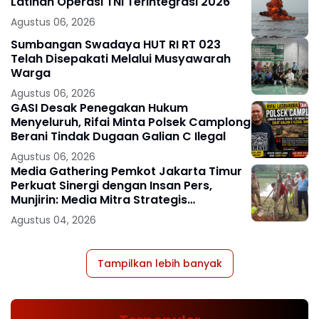
Latihan Operasi TNI Terintegrasi 2026
Agustus 06, 2026
Sumbangan Swadaya HUT RI RT 023
Telah Disepakati Melalui Musyawarah
Warga
Agustus 06, 2026
GASI Desak Penegakan Hukum
Menyeluruh, Rifai Minta Polsek Camplong
Berani Tindak Dugaan Galian C Ilegal
Agustus 06, 2026
Media Gathering Pemkot Jakarta Timur
Perkuat Sinergi dengan Insan Pers,
Munjirin: Media Mitra Strategis
Pembangunan
Agustus 04, 2026
Tampilkan lebih banyak