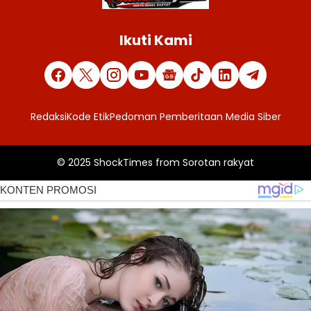
Ikuti Kami
Redaksi
Kode Etik
Pedoman Pemberitaan Media Siber
© 2025
ShockTimes
from
Sorotan rakyat