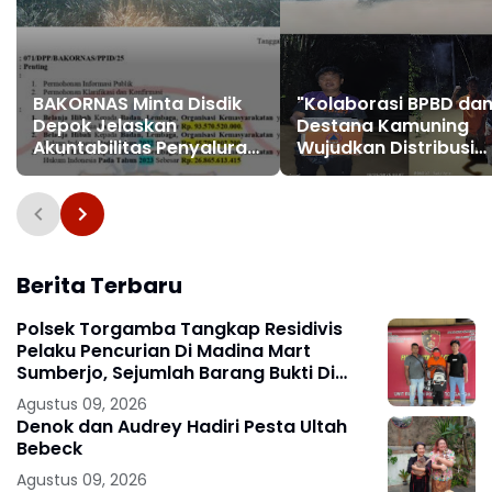
BAKORNAS Minta Disdik
"Kolaborasi BPBD da
Depok Jelaskan
Destana Kamuning
Akuntabilitas Penyaluran
Wujudkan Distribusi
Belanja Hibah Dari 2021
Bantuan yang Cepat
Hingga 2023 Mencapai
Tepat Sasaran"
166,2 Miliar Rupiah
Berita Terbaru
Polsek Torgamba Tangkap Residivis
Pelaku Pencurian Di Madina Mart
Sumberjo, Sejumlah Barang Bukti Di
Amankan.
Agustus 09, 2026
Denok dan Audrey Hadiri Pesta Ultah
Bebeck
Agustus 09, 2026