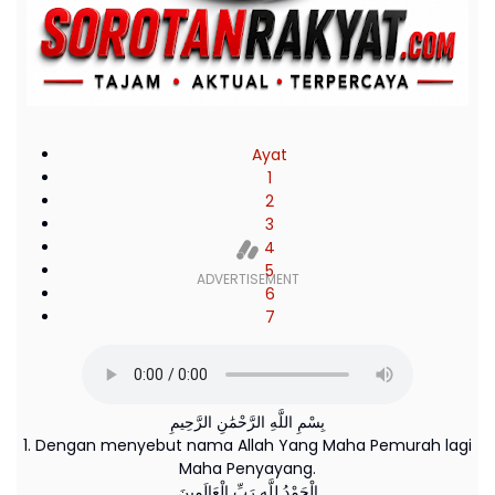
Ayat
1
2
3
4
5
6
7
بِسْمِ اللَّهِ الرَّحْمَٰنِ الرَّحِيمِ
1. Dengan menyebut nama Allah Yang Maha Pemurah lagi
Maha Penyayang.
الْحَمْدُ لِلَّهِ رَبِّ الْعَالَمِينَ