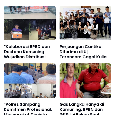
"Kolaborasi BPBD dan
Perjuangan Cantika:
Destana Kamuning
Diterima di UI,
Wujudkan Distribusi
Terancam Gagal Kuliah,
Bantuan yang Cepat
Kini Dibantu PAS 68 dan
dan Tepat Sasaran"
Yayasan Sjaiful Suarti
Wilis
"Polres Sampang
Gas Langka Hanya di
Komitmen Profesional,
Kamuning, BPBN dan
Masyarakat Diminta
GKS: Ini Bukan Soal