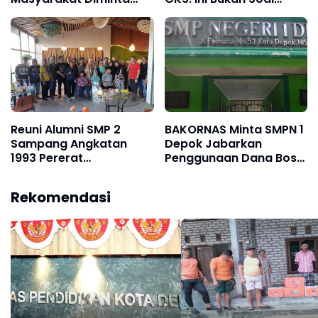
Lapor Jika Temukan
Tradisi, Tapi Dugaan
Pelanggaran"
Maldistribusi
Reuni Alumni SMP 2
BAKORNAS Minta SMPN 1
Sampang Angkatan
Depok Jabarkan
1993 Pererat
Penggunaan Dana Bos
Silaturahmi, Doakan
Tahun 2023 Hingga
Rekan yang Telah Wafat
Rp.1.664.269.808
Rekomendasi
dan Santuni Anak Yatim