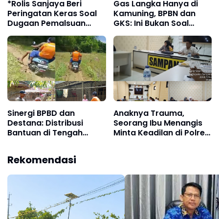
*Rolis Sanjaya Beri
Gas Langka Hanya di
Peringatan Keras Soal
Kamuning, BPBN dan
Dugaan Pemalsuan
GKS: Ini Bukan Soal
Tanda Tangan PJ dan
Tradisi, Tapi Dugaan
Dokumen Desa*
Maldistribusi
Sinergi BPBD dan
Anaknya Trauma,
Destana: Distribusi
Seorang Ibu Menangis
Bantuan di Tengah
Minta Keadilan di Polres
Medan Sulit
Sampang
Rekomendasi