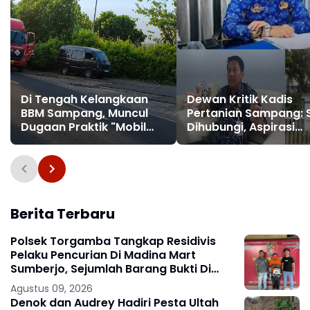
Di Tengah Kelangkaan
Dewan Kritik Kadis
BBM Sampang, Muncul
Pertanian Sampang: S
Dugaan Praktik "Mobil
Dihubungi, Aspirasi
Kencing", Tangki
Petani Terabaikan
Pertamina Disorot
Berita Terbaru
Polsek Torgamba Tangkap Residivis
Pelaku Pencurian Di Madina Mart
Sumberjo, Sejumlah Barang Bukti Di
Amankan.
Agustus 09, 2026
Denok dan Audrey Hadiri Pesta Ultah