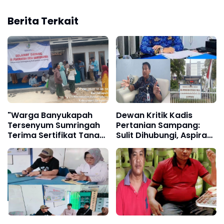
Berita Terkait
"Warga Banyukapah
Dewan Kritik Kadis
Tersenyum Sumringah
Pertanian Sampang:
Terima Sertifikat Tanah
Sulit Dihubungi, Aspirasi
dari Program PTSL"
Petani Terabaikan