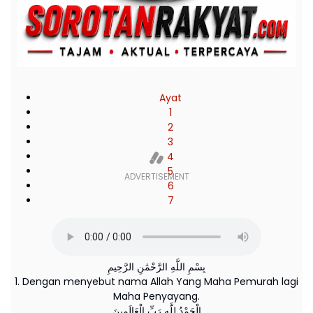
Ayat
1
2
3
4
5
6
7
بِسْمِ اللَّهِ الرَّحْمَٰنِ الرَّحِيمِ
1. Dengan menyebut nama Allah Yang Maha Pemurah lagi
Maha Penyayang.
الْحَمْدُ لِلَّهِ رَبِّ الْعَالَمِينَ