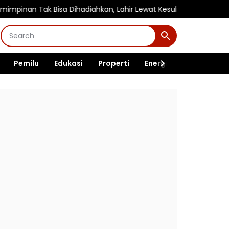
ak Bisa Dihadiahkan, Lahir Lewat Kesulitan dan Keberanian
Pra
Pemilu
Edukasi
Properti
Energi
Pemerintah