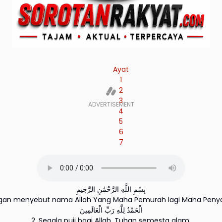
Ayat
1
2
3
4
5
6
7
بِسْمِ اللَّهِ الرَّحْمَٰنِ الرَّحِيمِ
ngan menyebut nama Allah Yang Maha Pemurah lagi Maha Peny
الْحَمْدُ لِلَّهِ رَبِّ الْعَالَمِينَ
2. Segala puji bagi Allah, Tuhan semesta alam.