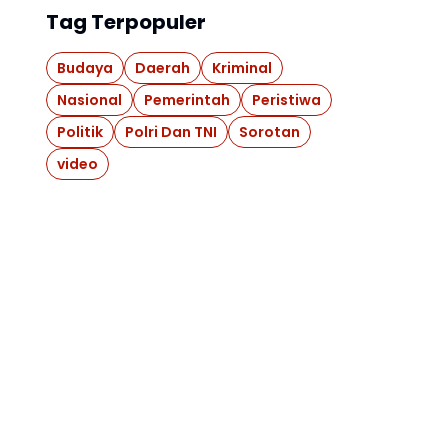
Tag Terpopuler
Budaya
Daerah
Kriminal
Nasional
Pemerintah
Peristiwa
Politik
Polri Dan TNI
Sorotan
video