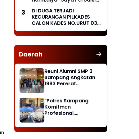
Besok Secara Swadaya
DI DUGA TERJADI
Masyarakat "
KECURANGAN PILKADES
CALON KADES NO.URUT 03
MENGGUGAT
Daerah
Reuni Alumni SMP 2
Sampang Angkatan
1993 Pererat
Silaturahmi, Doakan
Rekan yang Telah
"Polres Sampang
Wafat dan Santuni
Komitmen
Anak Yatim
Profesional,
Masyarakat Diminta
Lapor Jika Temukan
Pelanggaran"
an