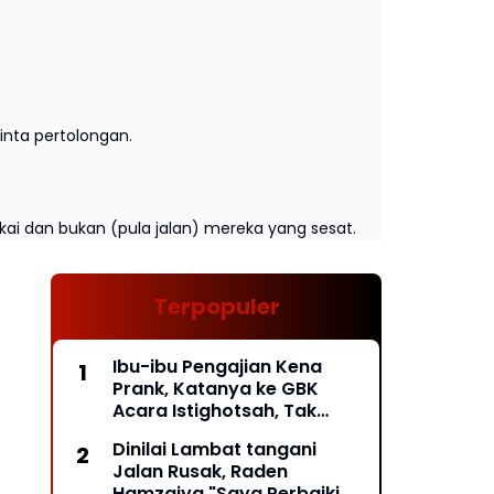
nta pertolongan.
kai dan bukan (pula jalan) mereka yang sesat.
Terpopuler
Ibu-ibu Pengajian Kena
Prank, Katanya ke GBK
Acara Istighotsah, Tak
Taunya Acara Relawan
Dinilai Lambat tangani
Jokowi, Mau Pulang Pintu
Jalan Rusak, Raden
Exit Ditutup*
Hamzaiya "Saya Perbaiki