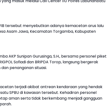
yang masuk melalui Call Center 110 Polres Labuhanbatu
 WIB tersebut menyebutkan adanya kemacetan arus lalu
m) Desa Asam Jawa, Kecamatan Torgamba, Kabupaten
amba AKP Sunipan Gurusinga, S.H., bersama personel piket
 BRIGPOL Sofiadi dan BRIPDA Torop, langsung bergerak
 dan penanganan situasi.
macetan terjadi akibat antrean kendaraan yang hendak
 satu SPBU di kawasan tersebut. Kehadiran personel
 tetap aman serta tidak berkembang menjadi gangguan
parah.