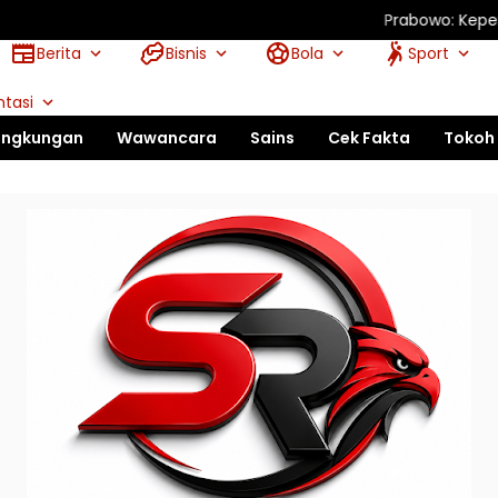
Prabowo: Kepemimpinan T
Berita
Bisnis
Bola
Sport
tasi
ingkungan
Wawancara
Sains
Cek Fakta
Tokoh