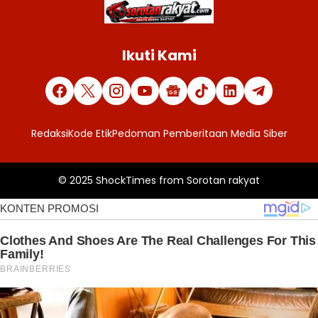
Ikuti Kami
Redaksi
Kode Etik
Pedoman Pemberitaan Media Siber
© 2025
ShockTimes
from
Sorotan rakyat