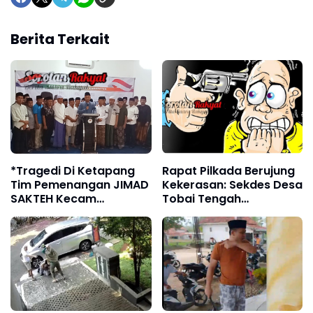
Berita Terkait
*Tragedi Di Ketapang
Rapat Pilkada Berujung
Tim Pemenangan JIMAD
Kekerasan: Sekdes Desa
SAKTEH Kecam
Tobai Tengah
Keras,Segera Usut
Todongkan Senpi ke
Tuntas Hingga Ke
Saksi Paslon 02
Akarnya*