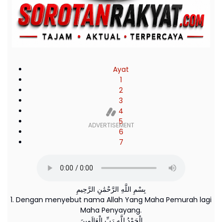
Ayat
1
2
3
4
5
6
7
بِسْمِ اللَّهِ الرَّحْمَٰنِ الرَّحِيمِ
1. Dengan menyebut nama Allah Yang Maha Pemurah lagi
Maha Penyayang.
الْحَمْدُ لِلَّهِ رَبِّ الْعَالَمِينَ