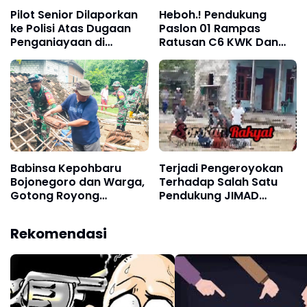
Pilot Senior Dilaporkan
Heboh.! Pendukung
ke Polisi Atas Dugaan
Paslon 01 Rampas
Penganiayaan di
Ratusan C6 KWK Dan
Tangerang Selatan
Mengancam Petugas
Dengan Sajam*
Babinsa Kepohbaru
Terjadi Pengeroyokan
Bojonegoro dan Warga,
Terhadap Salah Satu
Gotong Royong
Pendukung JIMAD
Membersihkan Material
SAKTEH
Rumah Roboh di Desa
Rekomendasi
Brangkal