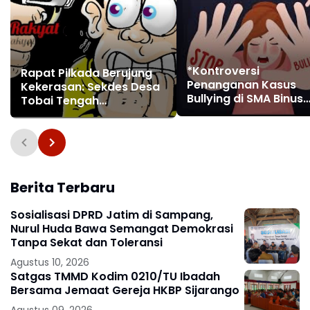
*Kontroversi
Rapat Pilkada Berujung
Penanganan Kasus
Kekerasan: Sekdes Desa
Bullying di SMA Binus
Tobai Tengah
Simprug: Apakah San
Todongkan Senpi ke
Sudah Ditegakkan?*
Saksi Paslon 02
Berita Terbaru
Sosialisasi DPRD Jatim di Sampang,
Nurul Huda Bawa Semangat Demokrasi
Tanpa Sekat dan Toleransi
Agustus 10, 2026
Satgas TMMD Kodim 0210/TU Ibadah
Bersama Jemaat Gereja HKBP Sijarango