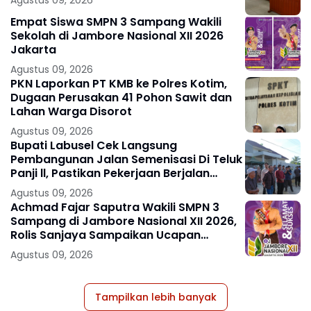
Agustus 09, 2026
Empat Siswa SMPN 3 Sampang Wakili
Sekolah di Jambore Nasional XII 2026
Jakarta
Agustus 09, 2026
PKN Laporkan PT KMB ke Polres Kotim,
Dugaan Perusakan 41 Pohon Sawit dan
Lahan Warga Disorot
Agustus 09, 2026
Bupati Labusel Cek Langsung
Pembangunan Jalan Semenisasi Di Teluk
Panji ll, Pastikan Pekerjaan Berjalan
Dengan Baik Sesuai Kebutuhan
Agustus 09, 2026
Masyarakat.
Achmad Fajar Saputra Wakili SMPN 3
Sampang di Jambore Nasional XII 2026,
Rolis Sanjaya Sampaikan Ucapan
Selamat
Agustus 09, 2026
Tampilkan lebih banyak