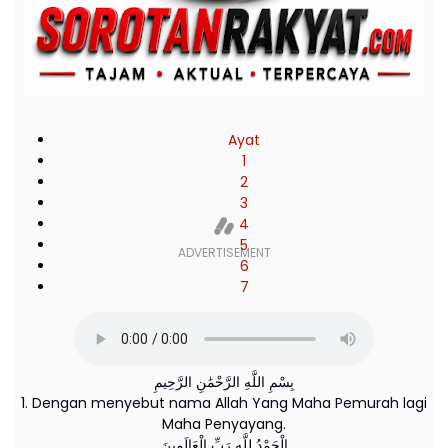
Ayat
1
2
3
4
5
6
7
بِسْمِ اللَّهِ الرَّحْمَٰنِ الرَّحِيمِ
1. Dengan menyebut nama Allah Yang Maha Pemurah lagi
Maha Penyayang.
الْحَمْدُ لِلَّهِ رَبِّ الْعَالَمِينَ