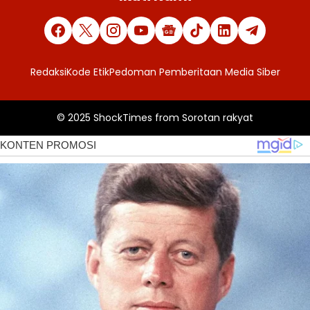
Redaksi
Kode Etik
Pedoman Pemberitaan Media Siber
© 2025
ShockTimes
from
Sorotan rakyat