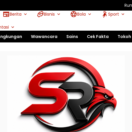
Rumah Retret 
Berita
Bisnis
Bola
Sport
tasi
ingkungan
Wawancara
Sains
Cek Fakta
Tokoh