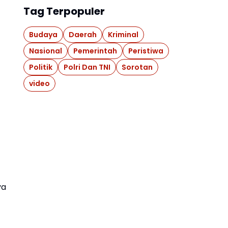
Tag Terpopuler
Budaya
Daerah
Kriminal
Nasional
Pemerintah
Peristiwa
Politik
Polri Dan TNI
Sorotan
video
ya