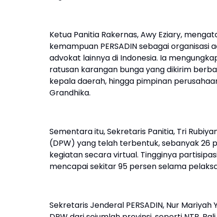
Ketua Panitia Rakernas, Awy Eziary, menga
kemampuan PERSADIN sebagai organisasi ad
advokat lainnya di Indonesia. Ia mengungka
ratusan karangan bunga yang dikirim berbag
kepala daerah, hingga pimpinan perusahaa
Grandhika.
Sementara itu, Sekretaris Panitia, Tri Rub
(DPW) yang telah terbentuk, sebanyak 26 pr
kegiatan secara virtual. Tingginya partisip
mencapai sekitar 95 persen selama pelaks
Sekretaris Jenderal PERSADIN, Nur Mariyah 
DPW dari sejumlah provinsi, seperti NTB, Bal