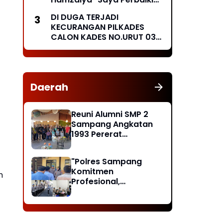
Besok Secara Swadaya
DI DUGA TERJADI
Masyarakat "
KECURANGAN PILKADES
CALON KADES NO.URUT 03
MENGGUGAT
Daerah
Reuni Alumni SMP 2
Sampang Angkatan
1993 Pererat
Silaturahmi, Doakan
Rekan yang Telah
"Polres Sampang
Wafat dan Santuni
Komitmen
Anak Yatim
m
Profesional,
Masyarakat Diminta
Lapor Jika Temukan
Pelanggaran"