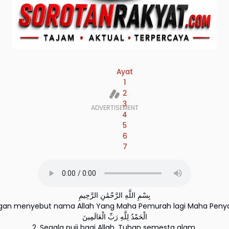
Ayat
1
2
3
4
5
6
7
بِسْمِ اللَّهِ الرَّحْمَٰنِ الرَّحِيمِ
ngan menyebut nama Allah Yang Maha Pemurah lagi Maha Peny
الْحَمْدُ لِلَّهِ رَبِّ الْعَالَمِينَ
2. Segala puji bagi Allah, Tuhan semesta alam.