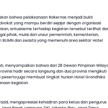
takan bahwa pelaksanaan Rakernas menjadi bukti
vokat yang mampu berdiri sejajar dengan organisasi
pkan, antusiasme terhadap kegiatan tersebut terlihat dar
ai pihak, mulai dari unsur pemerintah, kementerian,
n BUMN dan swasta yang memenuhi area sekitar Hotel
iyanti, menyampaikan bahwa dari 28 Dewan Pimpinan Wilay
ovinsi hadir secara langsung dan dua provinsi mengikuti
asi peserta juga membuat tingkat hunian Hotel Grandhika
anaan kegiatan.
Yazid, mengapresiasi kehadiran para ketua dan pengurus
i, Jawa Barat, Lampung, DKI Jakarta, Riau, Jawa Timur,