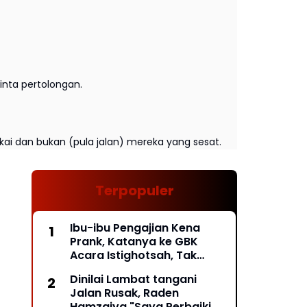
nta pertolongan.
kai dan bukan (pula jalan) mereka yang sesat.
Terpopuler
Ibu-ibu Pengajian Kena
Prank, Katanya ke GBK
Acara Istighotsah, Tak
Taunya Acara Relawan
Dinilai Lambat tangani
Jokowi, Mau Pulang Pintu
Jalan Rusak, Raden
Exit Ditutup*
Hamzaiya "Saya Perbaiki