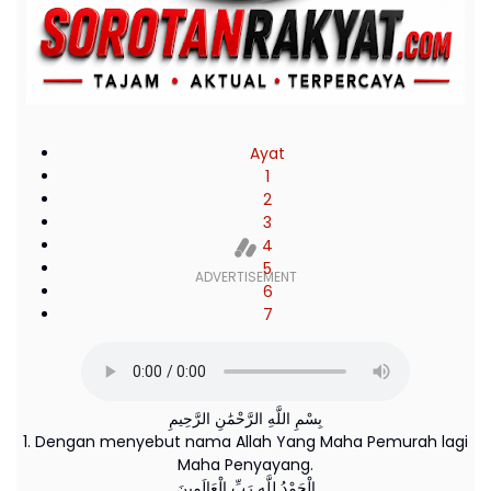
Ayat
1
2
3
4
5
6
7
بِسْمِ اللَّهِ الرَّحْمَٰنِ الرَّحِيمِ
1. Dengan menyebut nama Allah Yang Maha Pemurah lagi
Maha Penyayang.
الْحَمْدُ لِلَّهِ رَبِّ الْعَالَمِينَ