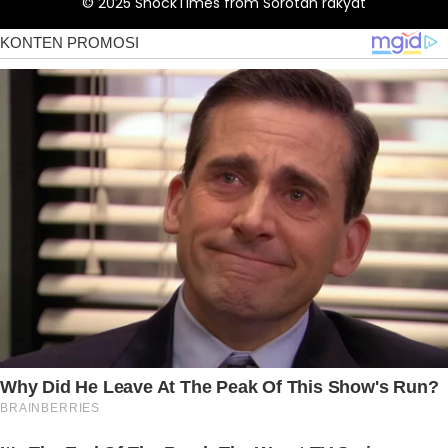
© 2025
ShockTimes
from
Sorotan rakyat