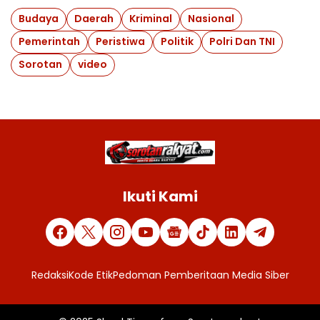
Budaya
Daerah
Kriminal
Nasional
Pemerintah
Peristiwa
Politik
Polri Dan TNI
Sorotan
video
Ikuti Kami
Redaksi
Kode Etik
Pedoman Pemberitaan Media Siber